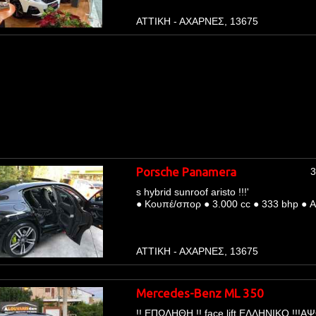
ΑΤΤΙΚΗ - ΑΧΑΡΝΕΣ, 13675
Porsche Panamera
3
s hybrid sunroof aristo !!!'
●
Κουπέ/σπορ
●
3.000 cc
●
333 bhp
●
Α
ΑΤΤΙΚΗ - ΑΧΑΡΝΕΣ, 13675
Mercedes-Benz ML 350
!! ΕΠΩΛΗΘΗ !! face lift ΕΛΛΗΝΙΚΟ !!!Α