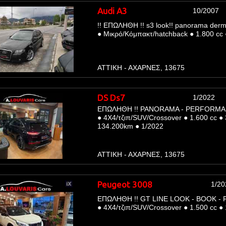
Audi A3
10/2007
!! ΕΠΩΛΗΘΗ !! s3 look!! panorama derm
●
Μικρό/Κόμπακτ/hatchback
●
1.800 cc
ΑΤΤΙΚΗ - ΑΧΑΡΝΕΣ, 13675
DS Ds7
1/2022
ΕΠΩΛΗΘΗ !! PANORAMA - PERFORMAN
●
4Χ4/τζιπ/SUV/Crossover
●
1.600 cc
●
134.200km
●
1/2022
ΑΤΤΙΚΗ - ΑΧΑΡΝΕΣ, 13675
Peugeot 3008
1/20
ΕΠΩΛΗΘΗ !! GT LINE LOOK - BOOK - F
●
4Χ4/τζιπ/SUV/Crossover
●
1.500 cc
●