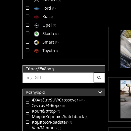
Ford
1
Kia
1
Opel
1
Skoda
1
Smart
1
Toyota
1
Τύπος/Έκδοση
Κατηγορία
4Χ4/τζιπ/SUV/Crossover
40
Σεντάν/4-θυρο
8
Κουπέ/σπορ
7
Μικρό/Κόμπακτ/hatchback
5
Κάμπριο/Roadster
2
Van/Minibus
2