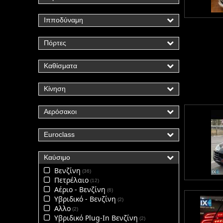
Ιπποδύναμη
Πόρτες
Καθίσματα
Κίνηση
Αερόσακοι
Euroclass
Καύσιμο
Βενζίνη
36
Πετρέλαιο
12
Αέριο - Βενζίνη
6
Υβριδικό - Βενζίνη
2
Αλλο
2
Υβριδικό Plug-In Βενζίνη
2