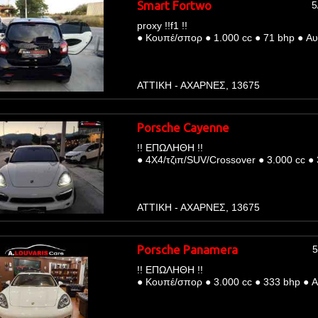
Smart Fortwo
5
proxy !!f1 !!
●
Κουπέ/σπορ
●
1.000 cc
●
71 bhp
●
Αυ
ΑΤΤΙΚΗ - ΑΧΑΡΝΕΣ, 13675
Porsche Cayenne
!! ΕΠΩΛΗΘΗ !!
●
4Χ4/τζιπ/SUV/Crossover
●
3.000 cc
●
ΑΤΤΙΚΗ - ΑΧΑΡΝΕΣ, 13675
Porsche Panamera
5
!! ΕΠΩΛΗΘΗ !!
●
Κουπέ/σπορ
●
3.000 cc
●
333 bhp
●
Α