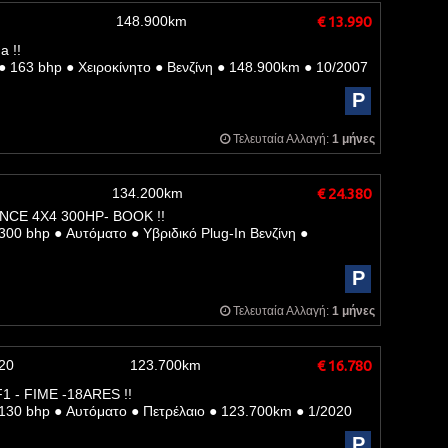
148.900km
€ 13.990
a !!
●
163 bhp
●
Χειροκίνητο
●
Βενζίνη
●
148.900km
●
10/2007
P
Τελευταία Αλλαγή:
1 μήνες
134.200km
€ 24.380
CE 4X4 300HP- BOOK !!
300 bhp
●
Αυτόματο
●
Υβριδικό Plug-In Βενζίνη
●
P
Τελευταία Αλλαγή:
1 μήνες
20
123.700km
€ 16.780
1 - FIME -18ARES !!
130 bhp
●
Αυτόματο
●
Πετρέλαιο
●
123.700km
●
1/2020
P