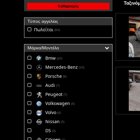
Ταξινό
Καθαρισμός
Τύπος αγγελίας
Πωλείται
64
Μάρκα/Μοντέλο
Bmw
10
Mercedes-Benz
10
Porsche
9
Audi
7
Peugeot
7
Volkswagen
4
Volvo
4
Nissan
3
DS
3
Citroen
1