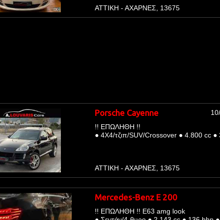
ΑΤΤΙΚΗ - ΑΧΑΡΝΕΣ, 13675
Porsche Cayenne
10
!! ΕΠΩΛΗΘΗ !!
●
4Χ4/τζιπ/SUV/Crossover
●
4.800 cc
●
ΑΤΤΙΚΗ - ΑΧΑΡΝΕΣ, 13675
Mercedes-Benz E 200
!! ΕΠΩΛΗΘΗ !! Ε63 amg look
●
Σεντάν/4-θυρο
●
2.143 cc
●
136 bhp
●