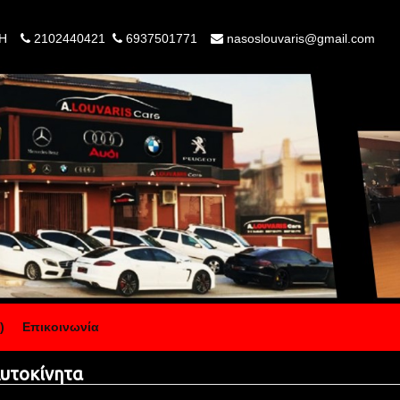
Η
2102440421
6937501771
nasoslouvaris@gmail.com
)
Επικοινωνία
τοκίνητα