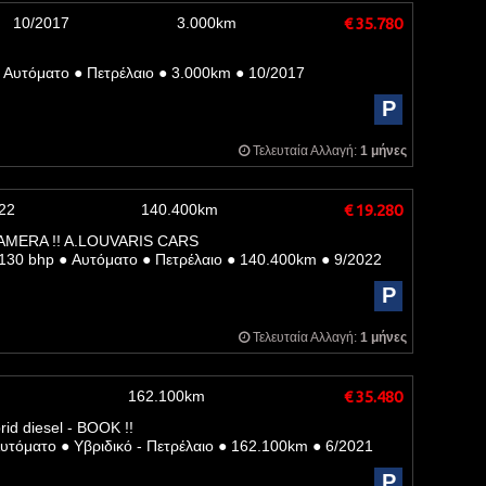
10/2017
3.000km
€ 35.780
Αυτόματο
●
Πετρέλαιο
●
3.000km
●
10/2017
P
Τελευταία Αλλαγή:
1 μήνες
22
140.400km
€ 19.280
CAMERA !! A.LOUVARIS CARS
130 bhp
●
Αυτόματο
●
Πετρέλαιο
●
140.400km
●
9/2022
P
Τελευταία Αλλαγή:
1 μήνες
162.100km
€ 35.480
d diesel - BOOK !!
υτόματο
●
Υβριδικό - Πετρέλαιο
●
162.100km
●
6/2021
P