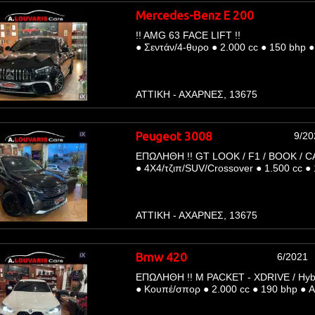
Mercedes-Benz E 200
!! AMG 63 FACE LIFT !!
●
Σεντάν/4-θυρο
●
2.000 cc
●
150 bhp
●
ΑΤΤΙΚΗ - ΑΧΑΡΝΕΣ, 13675
Peugeot 3008
9/20
ΕΠΩΛΗΘΗ !! GT LOOK / F1 / BOOK / 
●
4Χ4/τζιπ/SUV/Crossover
●
1.500 cc
●
ΑΤΤΙΚΗ - ΑΧΑΡΝΕΣ, 13675
Bmw 420
6/2021
ΕΠΩΛΗΘΗ !! M PACKET - XDRIVE / Hybri
●
Κουπέ/σπορ
●
2.000 cc
●
190 bhp
●
Α