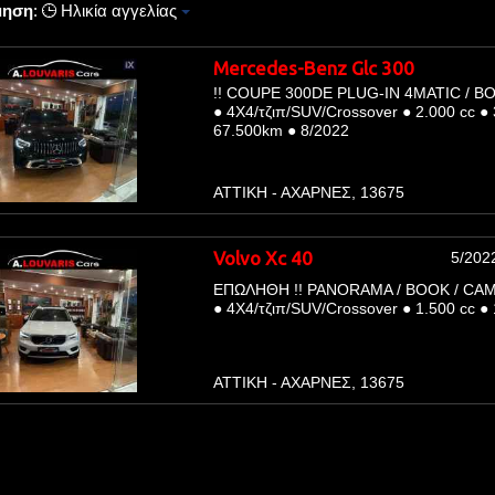
μηση
:
Ηλικία αγγελίας
Mercedes-Benz Glc 300
!! COUPE 300DE PLUG-IN 4MATIC / BOO
●
4Χ4/τζιπ/SUV/Crossover
●
2.000 cc
●
67.500km
●
8/2022
ΑΤΤΙΚΗ - ΑΧΑΡΝΕΣ, 13675
Volvo Xc 40
5/202
ΕΠΩΛΗΘΗ !! PANORAMA / BOOK / CAM
●
4Χ4/τζιπ/SUV/Crossover
●
1.500 cc
●
ΑΤΤΙΚΗ - ΑΧΑΡΝΕΣ, 13675