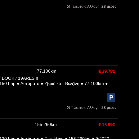
Τελευταία Αλλαγή:
28 μέρες
77.100km
€ 29.780
 BOOK / 19ARES !!
150 bhp
●
Αυτόματο
●
Υβριδικό - Βενζίνη
●
77.100km
●
P
Τελευταία Αλλαγή:
28 μέρες
155.260km
€ 15.890
130 bhp
●
Αυτόματο
●
Πετρέλαιο
●
155.260km
●
9/2020