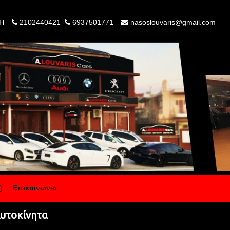
Η
2102440421
6937501771
nasoslouvaris@gmail.com
)
Επικοινωνία
τοκίνητα