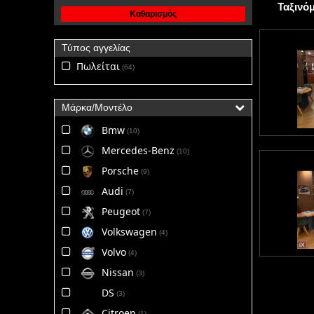
Ταξινό
Καθαρισμός
Τύπος αγγελίας
Πωλείται
64
Μάρκα/Μοντέλο
Bmw
10
Mercedes-Benz
10
Porsche
9
Audi
7
Peugeot
7
Volkswagen
4
Volvo
4
Nissan
3
DS
3
Citroen
1