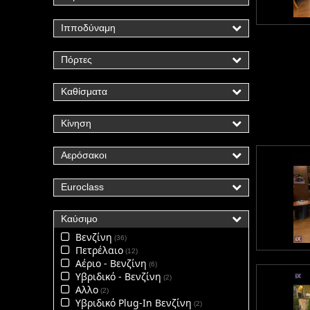
Ιπποδύναμη
Πόρτες
Καθίσματα
Κίνηση
Αερόσακοι
Euroclass
Καύσιμο
Βενζίνη
36
Πετρέλαιο
12
Αέριο - Βενζίνη
6
Υβριδικό - Βενζίνη
2
Αλλο
2
Υβριδικό Plug-In Βενζίνη
2