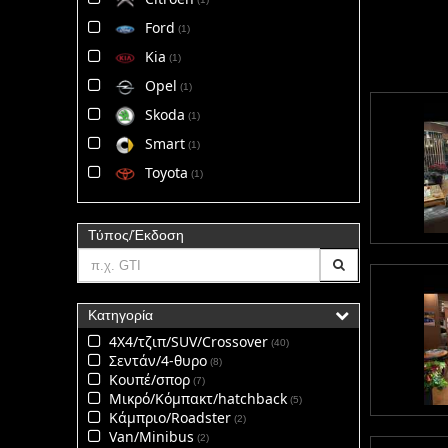
Ford
1
Kia
1
Opel
1
Skoda
1
Smart
1
Toyota
1
Τύπος/Έκδοση
Κατηγορία
4Χ4/τζιπ/SUV/Crossover
40
Σεντάν/4-θυρο
8
Κουπέ/σπορ
7
Μικρό/Κόμπακτ/hatchback
5
Κάμπριο/Roadster
2
Van/Minibus
2