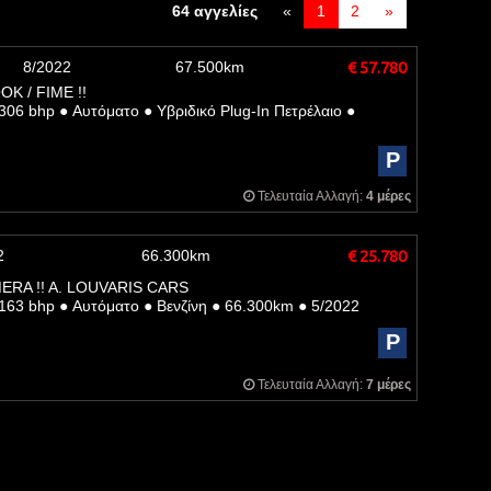
64 αγγελίες
«
1
2
»
8/2022
67.500km
€ 57.780
K / FIME !!
306 bhp
●
Αυτόματο
●
Υβριδικό Plug-In Πετρέλαιο
●
P
Τελευταία Αλλαγή:
4 μέρες
2
66.300km
€ 25.780
ERA !! A. LOUVARIS CARS
163 bhp
●
Αυτόματο
●
Βενζίνη
●
66.300km
●
5/2022
P
Τελευταία Αλλαγή:
7 μέρες